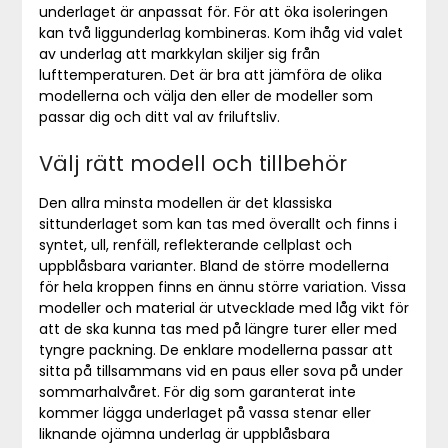
underlaget är anpassat för. För att öka isoleringen
kan två liggunderlag kombineras. Kom ihåg vid valet
av underlag att markkylan skiljer sig från
lufttemperaturen. Det är bra att jämföra de olika
modellerna och välja den eller de modeller som
passar dig och ditt val av friluftsliv.
Välj rätt modell och tillbehör
Den allra minsta modellen är det klassiska
sittunderlaget som kan tas med överallt och finns i
syntet, ull, renfäll, reflekterande cellplast och
uppblåsbara varianter. Bland de större modellerna
för hela kroppen finns en ännu större variation. Vissa
modeller och material är utvecklade med låg vikt för
att de ska kunna tas med på längre turer eller med
tyngre packning. De enklare modellerna passar att
sitta på tillsammans vid en paus eller sova på under
sommarhalvåret. För dig som garanterat inte
kommer lägga underlaget på vassa stenar eller
liknande ojämna underlag är uppblåsbara