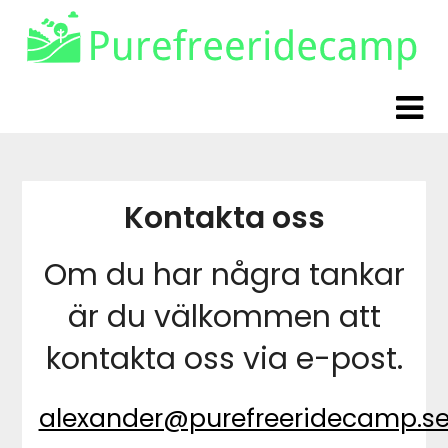
Skip
Skip
to
to
content
content
Kontakta oss
Om du har några tankar
är du välkommen att
kontakta oss via e-post.
alexander@purefreeridecamp.s