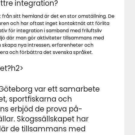
bättre integration?
t från sitt hemland är det en stor omställning. De
uren och har oftast inget kontaktnät att förlita
iativ för integration i samband med friluftsliv
jö där man gör aktiviteter tillsammans med
 skapa nya intressen, erfarenheter och
ucera och förbättra det svenska språket.
det?
h2>
i Göteborg var ett samarbete
t, sportfiskarna och
ans erbjöd de prova på-
ällar. Skogssällskapet har
t där de tillsammans med