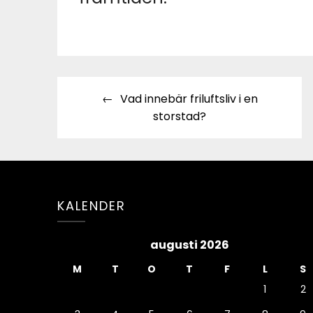
Inläggsnavigering
Vad innebär friluftsliv i en
storstad?
KALENDER
augusti 2026
M
T
O
T
F
L
S
1
2