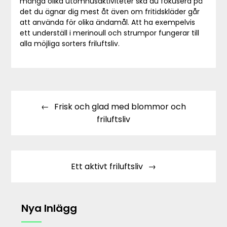
många olika utomhusaktiviteter ska du fokusera på
det du ägnar dig mest åt även om fritidskläder går
att använda för olika ändamål. Att ha exempelvis
ett underställ i merinoull och strumpor fungerar till
alla möjliga sorters friluftsliv.
Inläggsnavigering
Frisk och glad med blommor och
friluftsliv
Ett aktivt friluftsliv
Nya Inlägg