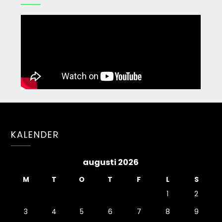
KALENDER
augusti 2026
M
T
O
T
F
L
S
1
2
3
4
5
6
7
8
9