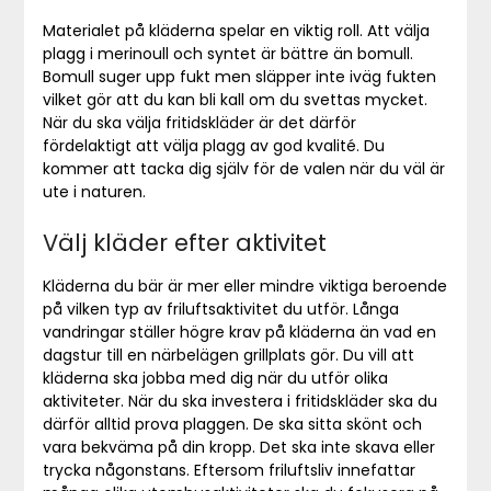
Materialet på kläderna spelar en viktig roll. Att välja
plagg i merinoull och syntet är bättre än bomull.
Bomull suger upp fukt men släpper inte iväg fukten
vilket gör att du kan bli kall om du svettas mycket.
När du ska välja fritidskläder är det därför
fördelaktigt att välja plagg av god kvalité. Du
kommer att tacka dig själv för de valen när du väl är
ute i naturen.
Välj kläder efter aktivitet
Kläderna du bär är mer eller mindre viktiga beroende
på vilken typ av friluftsaktivitet du utför. Långa
vandringar ställer högre krav på kläderna än vad en
dagstur till en närbelägen grillplats gör. Du vill att
kläderna ska jobba med dig när du utför olika
aktiviteter. När du ska investera i fritidskläder ska du
därför alltid prova plaggen. De ska sitta skönt och
vara bekväma på din kropp. Det ska inte skava eller
trycka någonstans. Eftersom friluftsliv innefattar