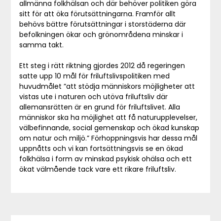
allmänna folkhälsan och där behöver politiken göra
sitt för att öka förutsättningarna. Framför allt
behövs bättre förutsättningar i storstäderna där
befolkningen ökar och grönområdena minskar i
samma takt.
Ett steg i rätt riktning gjordes 2012 då regeringen
satte upp 10 mål för friluftslivspolitiken med
huvudmålet ”att stödja människors möjligheter att
vistas ute i naturen och utöva friluftsliv där
allemansrätten är en grund för friluftslivet. Alla
människor ska ha möjlighet att få naturupplevelser,
välbefinnande, social gemenskap och ökad kunskap
om natur och miljö.” Förhoppningsvis har dessa mål
uppnåtts och vi kan fortsättningsvis se en ökad
folkhälsa i form av minskad psykisk ohälsa och ett
ökat välmående tack vare ett rikare friluftsliv.
Inläggsnavigering