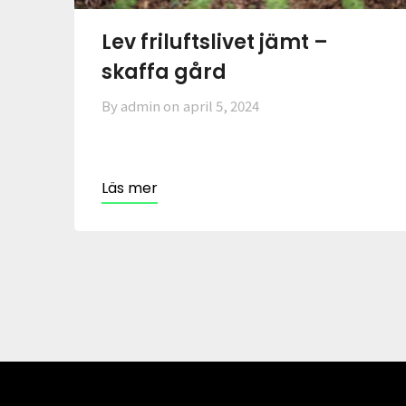
Lev friluftslivet jämt –
skaffa gård
By admin on
april 5, 2024